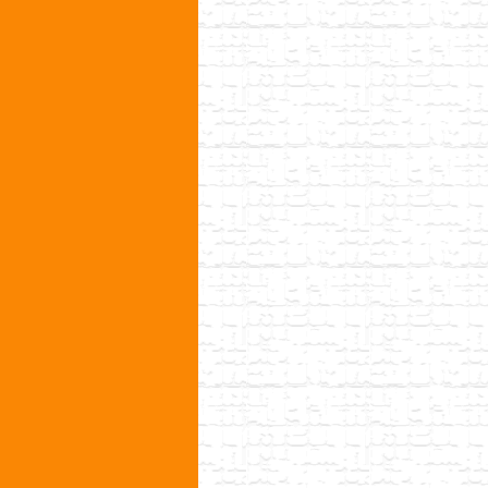
ゲ
ー
シ
ョ
ン